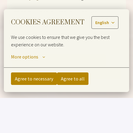
Bekijk snel onze vacatures en solliciteer! We zijn 
benieuwd naar jouw motivatie en ervaring. Kom je bij 
COOKIES AGREEMENT
English
ons werken, dan krijg je niet alleen een leuke en 
uitdagende baan, maar ook de kans om te groeien in 
We use cookies to ensure that we give you the best 
een professionele en gastvrije omgevings. 
experience on our website.
More options
Vacatures
Waarom jij bij ons wil werken
Jouw collega's vertellen
Sollicitatie procedure
Agree to necessary
Agree to all
WAAROM JIJ BIJ ONS 
WIL WERKEN
PERSONEELSKORTING IN ALLE VAN DER VALK