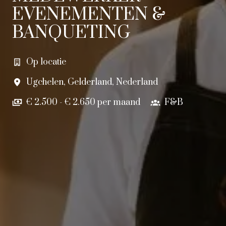
EVENEMENTEN &
BANQUETING
Op locatie
Ugchelen
,
Gelderland
,
Nederland
€ 2.500 - € 2.650 per maand
F&B