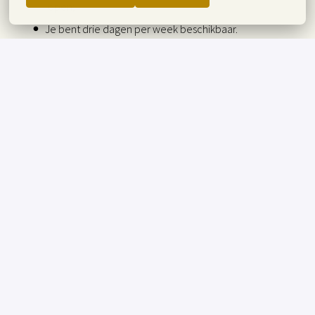
lopen;
Je bent drie dagen per week beschikbaar.
Solliciteren
of
APPLY WITH INDEED
ONBESCHIKBAAR
Cookies bijwerken
Deel vacature