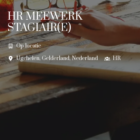
HR MEEWERK
STAGIAIR(E)
Op locatie
Ugchelen
,
Gelderland
,
Nederland
HR