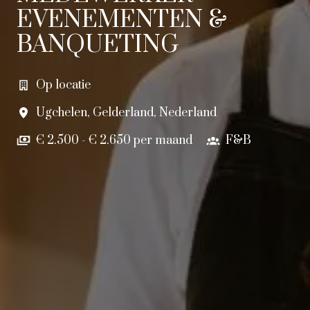
EVENEMENTEN &
BANQUETING
Op locatie
Ugchelen
,
Gelderland
,
Nederland
€ 2.500 - € 2.650 per maand
F&B